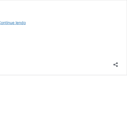
Miguel
ontinue lendo
Torres
pede
mobilização
após
vitória
na
Câmara