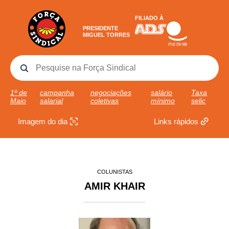
FILIADO À
PRESIDENTE
MIGUEL TORRES
1º de
campanha
negociações
salário
Taxa
Maio
salarial
coletivas
mínimo
selic
Imagem do dia
Links rápidos
COLUNISTAS
AMIR KHAIR