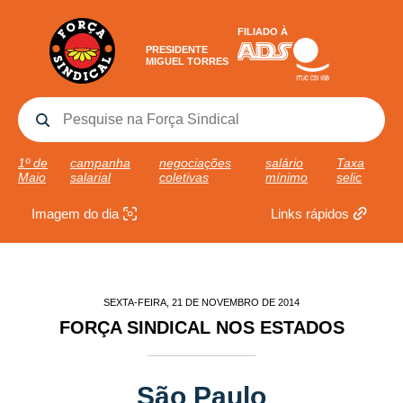
FILIADO À
PRESIDENTE
MIGUEL TORRES
1º de
campanha
negociações
salário
Taxa
Maio
salarial
coletivas
mínimo
selic
Imagem do dia
Links rápidos
SEXTA-FEIRA, 21 DE NOVEMBRO DE 2014
FORÇA SINDICAL NOS ESTADOS
São Paulo