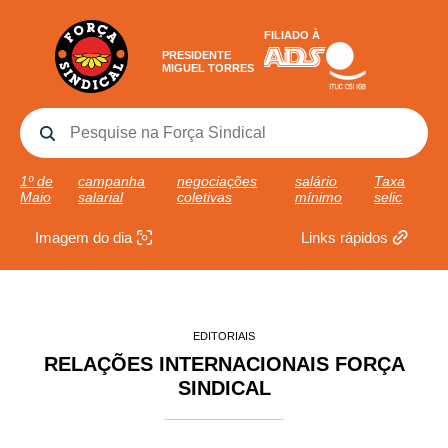
FILIADO À
PRESIDENTE
MIGUEL TORRES
1º de
campanha
negociações
salário
Taxa
Maio
salarial
coletivas
mínimo
selic
Imagem do dia
Links rápidos
EDITORIAIS
RELAÇÕES INTERNACIONAIS FORÇA
SINDICAL