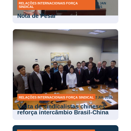
RELAÇÕES INTERNACIONAIS FORÇA
26 JAN
SINDICAL
2021
Nota de Pesar
RELAÇÕES INTERNACIONAIS FORÇA SINDICAL
7 JUL 2016
Visita de sindicalistas chineses
reforça intercâmbio Brasil-China