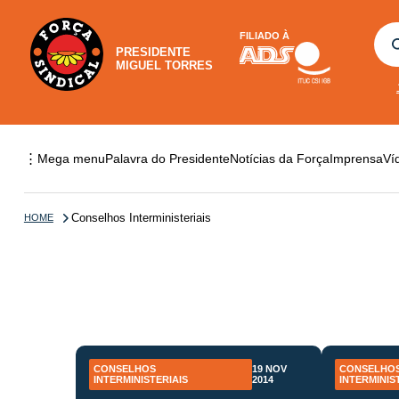
FILIADO À
PRESIDENTE
MIGUEL TORRES
⋮
Mega menu
Palavra do Presidente
Notícias da Força
Imprensa
Ví
Conselhos Interministeriais
HOME
CONSELHOS
19 NOV
CONSELHO
INTERMINISTERIAIS
2014
INTERMINIS