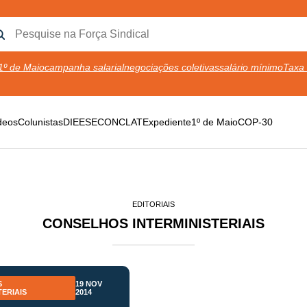
1º de Maio
campanha salarial
negociações coletivas
salário mínimo
Taxa 
deos
Colunistas
DIEESE
CONCLAT
Expediente
1º de Maio
COP-30
EDITORIAIS
CONSELHOS INTERMINISTERIAIS
S
19 NOV
TERIAIS
2014