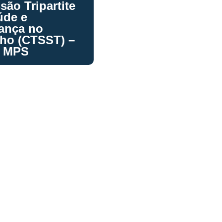
ão Tripartite
úde e
ança no
lho (CTSST) –
e MPS