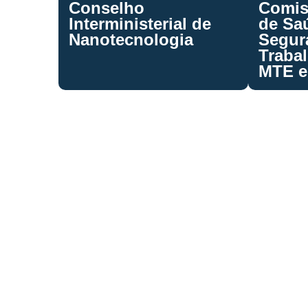
Conselho
Comiss
Interministerial de
de Sa
Nanotecnologia
Segur
Traba
MTE 