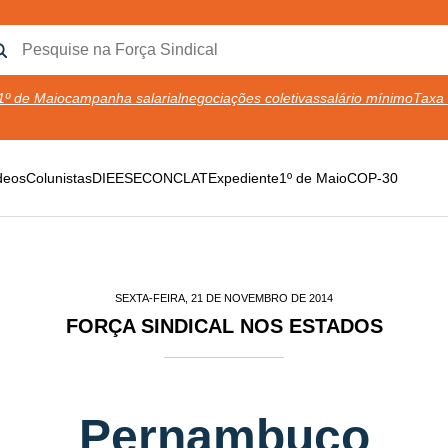
1º de Maio
campanha salarial
negociações coletivas
salário mínimo
Taxa 
deos
Colunistas
DIEESE
CONCLAT
Expediente
1º de Maio
COP-30
SEXTA-FEIRA, 21 DE NOVEMBRO DE 2014
FORÇA SINDICAL NOS ESTADOS
Pernambuco