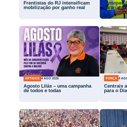
Frentistas do RJ intensificam
Sintepav-
mobilização por ganho real
salarial a
ARTIGOS
4 AGO 2026
FORÇA
4 AG
Agosto Lilás – uma campanha
Centrais 
de todos e todas
para o Di