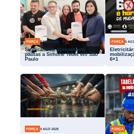
FORÇA
5 AGO 2026
FORÇA
5 AG
Sindicalistas apresentam
Eletricitá
pautas a Simone Tebet em São
mobilizaç
Paulo
6×1
FORÇA
4 AGO 2026
FORÇA
4 AG