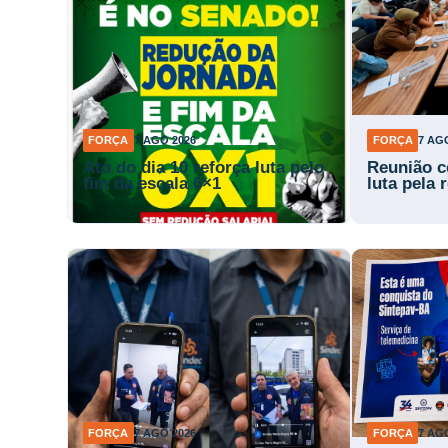
FORÇA
7 AGO 2026
FORÇA
7 AG
Ato do dia 10 reforça luta pelo
Reunião c
fim da escala 6×1
luta pela
FORÇA
7 AGO 2026
FORÇA
7 AG