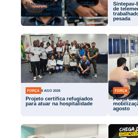
Fiscalização do Sindec-POA
Sintepav-
garante direitos após
de teleme
denúncias
trabalhad
pesada
FORÇA
6 AGO 2026
FORÇA
6 AG
Projeto certifica refugiados
Força Sin
para atuar na hospitalidade
mobilizaç
agosto