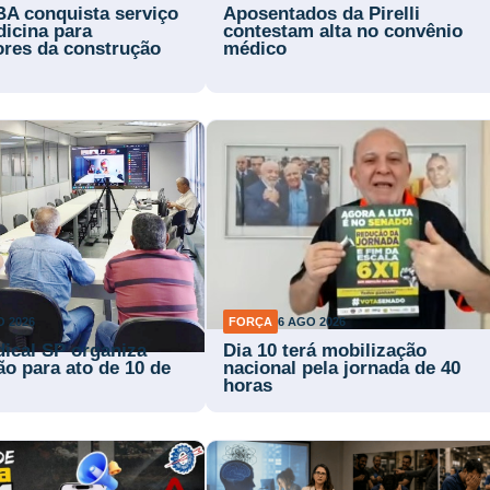
BA conquista serviço
Aposentados da Pirelli
dicina para
contestam alta no convênio
ores da construção
médico
O 2026
FORÇA
6 AGO 2026
dical SP organiza
Dia 10 terá mobilização
ão para ato de 10 de
nacional pela jornada de 40
horas