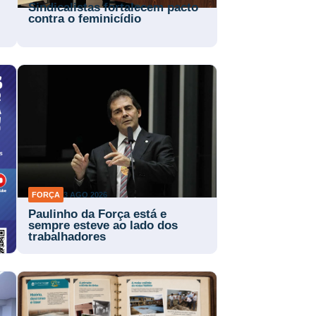
Sindicalistas fortalecem pacto
contra o feminicídio
FORÇA
3 AGO 2026
Paulinho da Força está e
sempre esteve ao lado dos
trabalhadores