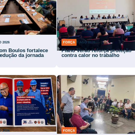
O 2026
FORÇA
7 AGO 2026
om Boulos fortalece
Plano Verão reforça proteção
 redução da jornada
contra calor no trabalho
O 2026
FORÇA
7 AGO 2026