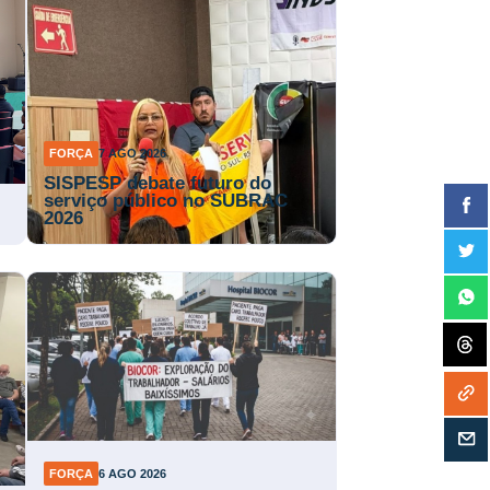
FORÇA
7 AGO 2026
SISPESP debate futuro do
serviço público no SUBRAC
2026
FORÇA
6 AGO 2026