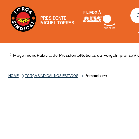
FILIADO À
PRESIDENTE
MIGUEL TORRES
⋮
Mega menu
Palavra do Presidente
Notícias da Força
Imprensa
Ví
Pernambuco
HOME
FORÇA SINDICAL NOS ESTADOS