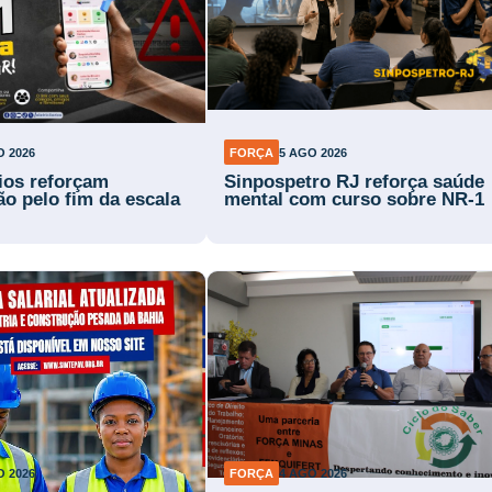
O 2026
FORÇA
5 AGO 2026
rios reforçam
Sinpospetro RJ reforça saúde
ão pelo fim da escala
mental com curso sobre NR-1
O 2026
FORÇA
4 AGO 2026