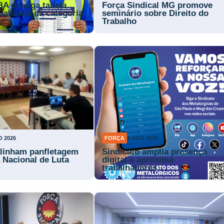
BA divulga tabela
Força Sindical MG promove
tualizada da categoria
seminário sobre Direito do
Trabalho
O 2026
FORÇA
4 AGO 2026
alinham panfletagem
Sindicato amplia presença
a Nacional de Luta
digital e aproxima
trabalhadores