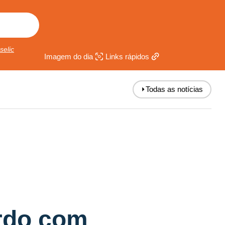
selic
Imagem do dia
Links rápidos
⏵
Todas as notícias
rdo com