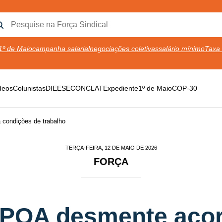
1º de Maio
campanha salarial
negociações coletivas
salário mínimo
Taxa 
deos
Colunistas
DIEESE
CONCLAT
Expediente
1º de Maio
COP-30
condições de trabalho
TERÇA-FEIRA, 12 DE MAIO DE 2026
FORÇA
-POA desmente aco