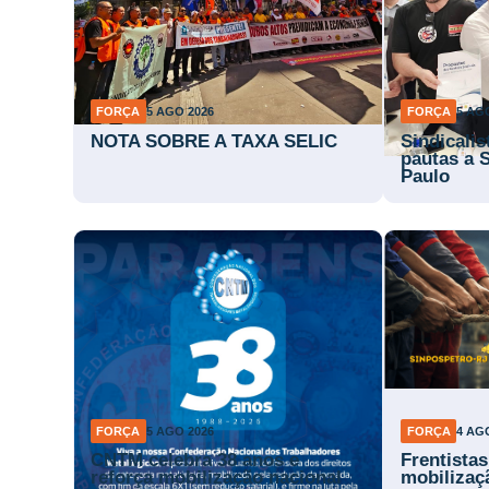
FORÇA
5 AGO 2026
FORÇA
5 AG
NOTA SOBRE A TAXA SELIC
Sindicali
pautas a 
Paulo
FORÇA
5 AGO 2026
FORÇA
4 AG
CNTM celebra 38 anos e
Frentista
reforça mobilização nacional
mobilizaç