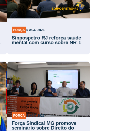
FORÇA
5 AGO 2026
Sinpospetro RJ reforça saúde
a
mental com curso sobre NR-1
FORÇA
4 AGO 2026
Força Sindical MG promove
a
seminário sobre Direito do