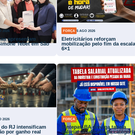
O 2026
FORÇA
5 AGO 2026
stas apresentam
Eletricitários reforçam
Simone Tebet em São
mobilização pelo fim da escal
6×1
O 2026
FORÇA
4 AGO 2026
s do RJ intensificam
Sintepav-BA divulga tabela
ão por ganho real
salarial atualizada da categori