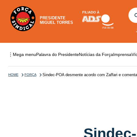
FILIADO À
PRESIDENTE
MIGUEL TORRES
⋮
Mega menu
Palavra do Presidente
Notícias da Força
Imprensa
Ví
Sindec-POA desmente acordo com Zaffari e comenta 
HOME
FORÇA
Sindec