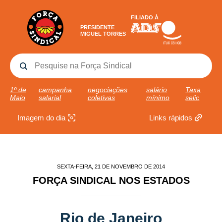
FILIADO À
PRESIDENTE
MIGUEL TORRES
1º de
campanha
negociações
salário
Taxa
Maio
salarial
coletivas
mínimo
selic
Imagem do dia
Links rápidos
SEXTA-FEIRA, 21 DE NOVEMBRO DE 2014
FORÇA SINDICAL NOS ESTADOS
Rio de Janeiro