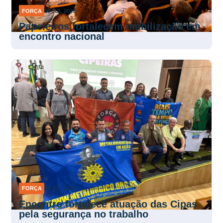
FORÇA
30 JUL 2026
Papeleiros fortalecem mobilização em
encontro nacional
FORÇA
30 JUL 2026
Encontro fortalece atuação das Cipas
pela segurança no trabalho