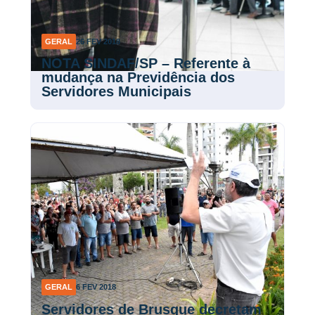
GERAL
26 FEV 2018
NOTA SINDAF/SP – Referente à
mudança na Previdência dos
Servidores Municipais
GERAL
6 FEV 2018
Servidores de Brusque decretam