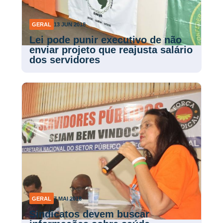
GERAL
13 JUN 2018
Lei pode punir executivo de não
enviar projeto que reajusta salário
dos servidores
GERAL
7 MAI 2018
Sindicatos devem buscar