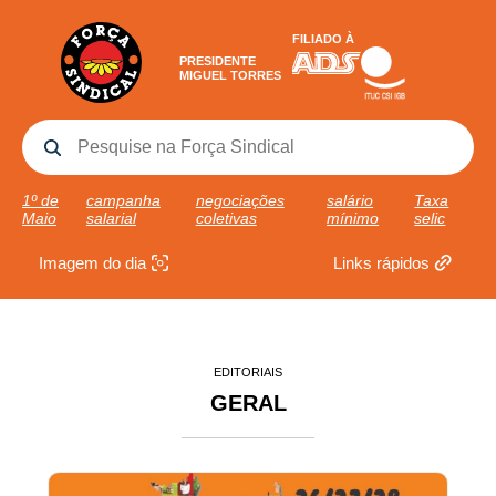
FILIADO À
PRESIDENTE
MIGUEL TORRES
1º de
campanha
negociações
salário
Taxa
Maio
salarial
coletivas
mínimo
selic
Imagem do dia
Links rápidos
EDITORIAIS
GERAL