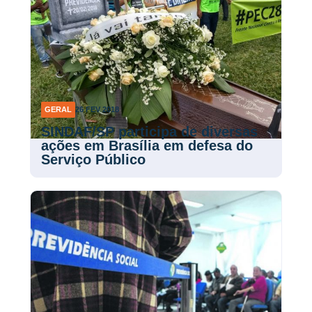
GERAL
26 FEV 2018
SINDAF/SP participa de diversas
ações em Brasília em defesa do
Serviço Público