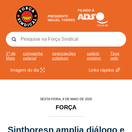
FILIADO À
PRESIDENTE
MIGUEL TORRES
1º de
campanha
negociações
salário
Taxa
Maio
salarial
coletivas
mínimo
selic
Imagem do dia
Links rápidos
SEXTA-FEIRA, 8 DE MAIO DE 2026
FORÇA
Sinthoresp amplia diálogo e