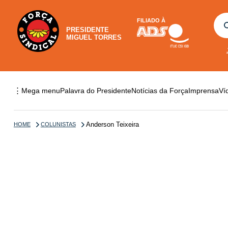
FILIADO À
PRESIDENTE
MIGUEL TORRES
⋮
Mega menu
Palavra do Presidente
Notícias da Força
Imprensa
Ví
Anderson Teixeira
HOME
COLUNISTAS