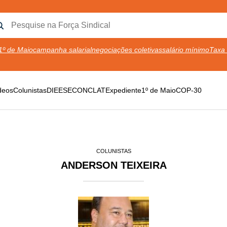
1º de Maio
campanha salarial
negociações coletivas
salário mínimo
Taxa 
deos
Colunistas
DIEESE
CONCLAT
Expediente
1º de Maio
COP-30
COLUNISTAS
ANDERSON TEIXEIRA