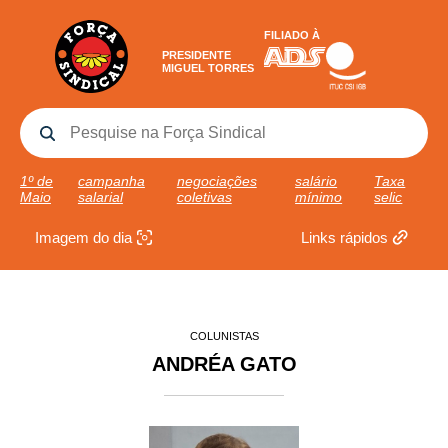
FILIADO À
PRESIDENTE
MIGUEL TORRES
1º de
campanha
negociações
salário
Taxa
Maio
salarial
coletivas
mínimo
selic
Imagem do dia
Links rápidos
COLUNISTAS
ANDRÉA GATO