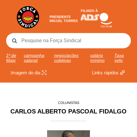
FILIADO À
PRESIDENTE
MIGUEL TORRES
1º de
campanha
negociações
salário
Taxa
Maio
salarial
coletivas
mínimo
selic
Imagem do dia
Links rápidos
COLUNISTAS
CARLOS ALBERTO PASCOAL FIDALGO