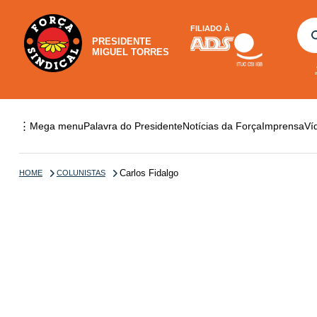
FILIADO À
PRESIDENTE
MIGUEL TORRES
⋮
Mega menu
Palavra do Presidente
Notícias da Força
Imprensa
Ví
Carlos Fidalgo
HOME
COLUNISTAS