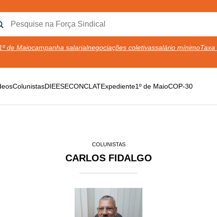
1º de Maio
campanha salarial
negociações coletivas
salário mínimo
Taxa 
deos
Colunistas
DIEESE
CONCLAT
Expediente
1º de Maio
COP-30
COLUNISTAS
CARLOS FIDALGO