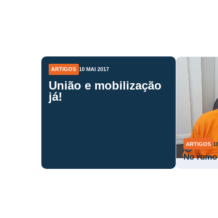
ARTIGOS
10 MAI 2017
União e mobilização
já!
ARTIGOS
1
No rumo 