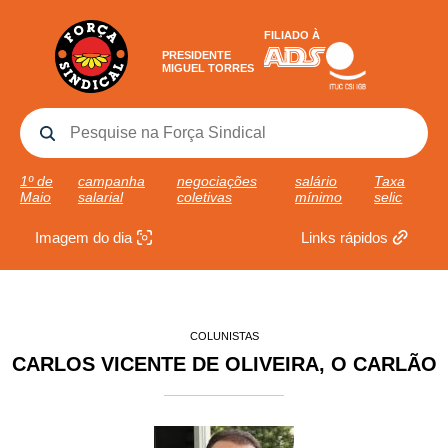
FILIADO À
PRESIDENTE
MIGUEL TORRES
1º de
campanha
negociações
salário
Taxa
Maio
salarial
coletivas
mínimo
selic
Imagem do dia
Links rápidos
COLUNISTAS
CARLOS VICENTE DE OLIVEIRA, O CARLÃO