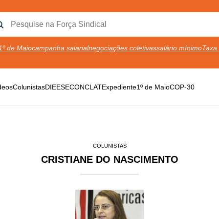
1º de Maio
campanha salarial
negociações coletivas
salário mínimo
Taxa 
deos
Colunistas
DIEESE
CONCLAT
Expediente
1º de Maio
COP-30
COLUNISTAS
CRISTIANE DO NASCIMENTO