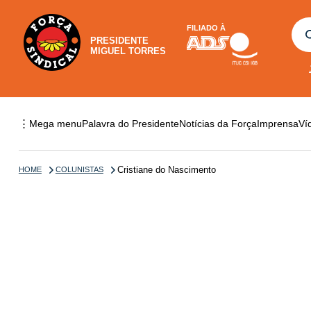
FILIADO À
PRESIDENTE
MIGUEL TORRES
⋮
Mega menu
Palavra do Presidente
Notícias da Força
Imprensa
Ví
Cristiane do Nascimento
HOME
COLUNISTAS