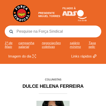
FILIADO À
PRESIDENTE
MIGUEL TORRES
1º de
campanha
negociações
salário
Taxa
Maio
salarial
coletivas
mínimo
selic
Imagem do dia
Links rápidos
COLUNISTAS
DULCE HELENA FERREIRA