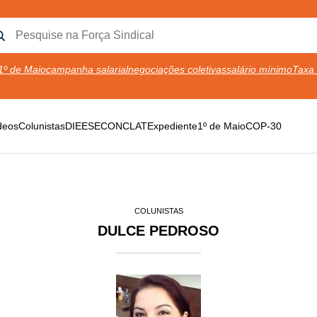
1º de Maio
campanha salarial
negociações coletivas
salário mínimo
Taxa 
deos
Colunistas
DIEESE
CONCLAT
Expediente
1º de Maio
COP-30
COLUNISTAS
DULCE PEDROSO