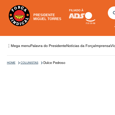
FILIADO À
PRESIDENTE
MIGUEL TORRES
⋮
Mega menu
Palavra do Presidente
Notícias da Força
Imprensa
Ví
Dulce Pedroso
HOME
COLUNISTAS