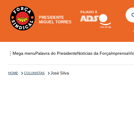
FILIADO À
PRESIDENTE
MIGUEL TORRES
⋮
Mega menu
Palavra do Presidente
Notícias da Força
Imprensa
Ví
José Silva
HOME
COLUNISTAS