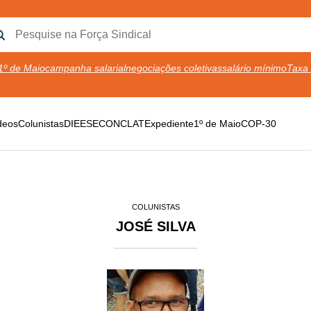
1º de Maio
campanha salarial
negociações coletivas
salário mínimo
Taxa 
deos
Colunistas
DIEESE
CONCLAT
Expediente
1º de Maio
COP-30
COLUNISTAS
JOSÉ SILVA