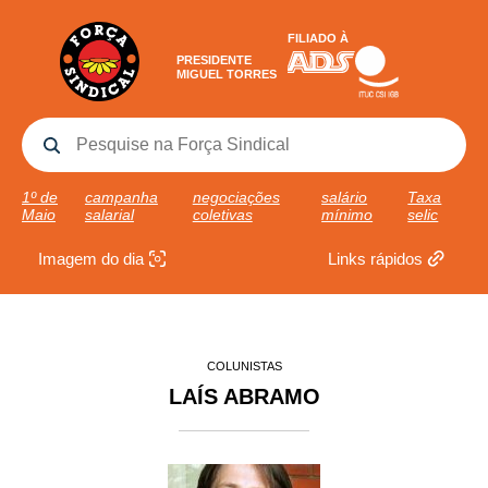
FILIADO À
PRESIDENTE
MIGUEL TORRES
1º de
campanha
negociações
salário
Taxa
Maio
salarial
coletivas
mínimo
selic
Imagem do dia
Links rápidos
COLUNISTAS
LAÍS ABRAMO