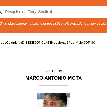
1º de Maio
campanha salarial
negociações coletivas
salário mínimo
Taxa 
deos
Colunistas
DIEESE
CONCLAT
Expediente
1º de Maio
COP-30
COLUNISTAS
MARCO ANTONIO MOTA