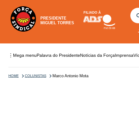
FILIADO À
PRESIDENTE
MIGUEL TORRES
⋮
Mega menu
Palavra do Presidente
Notícias da Força
Imprensa
Ví
Marco Antonio Mota
HOME
COLUNISTAS