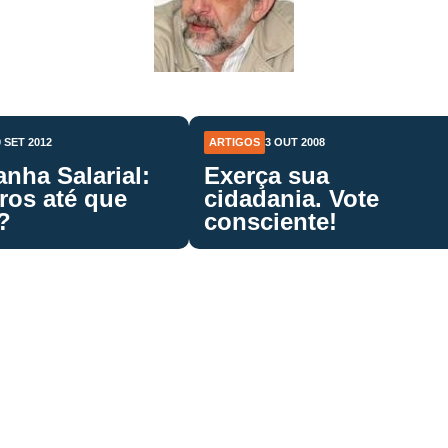
0 SET 2012
ARTIGOS
3 OUT 2008
nha Salarial:
Exerça sua
ros até que
cidadania. Vote
?
consciente!