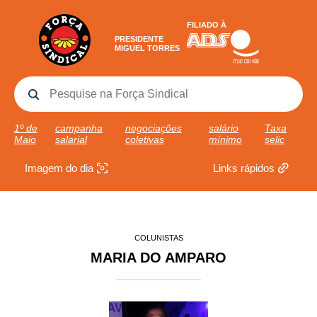
FILIADO À
PRESIDENTE
MIGUEL TORRES
1º de
campanha
negociações
salário
Taxa
Maio
salarial
coletivas
mínimo
selic
Imagem do dia
Links rápidos
COLUNISTAS
MARIA DO AMPARO