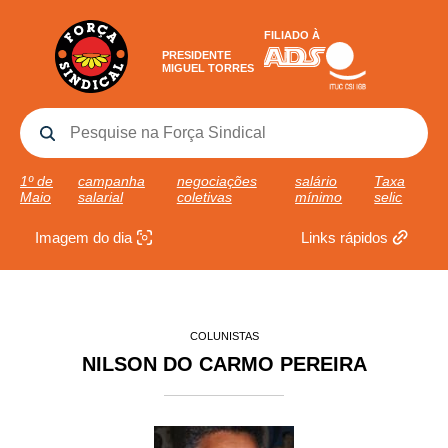
FILIADO À
PRESIDENTE
MIGUEL TORRES
1º de
campanha
negociações
salário
Taxa
Maio
salarial
coletivas
mínimo
selic
Imagem do dia
Links rápidos
COLUNISTAS
NILSON DO CARMO PEREIRA