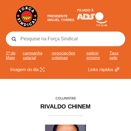
FILIADO À
PRESIDENTE
MIGUEL TORRES
1º de
campanha
negociações
salário
Taxa
Maio
salarial
coletivas
mínimo
selic
Imagem do dia
Links rápidos
COLUNISTAS
RIVALDO CHINEM