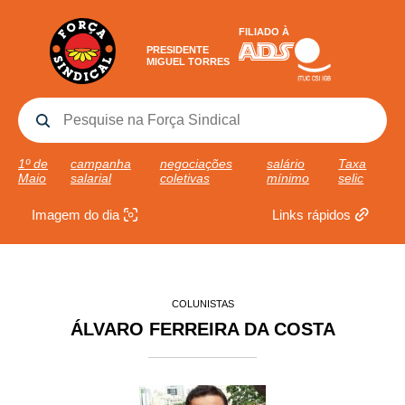
FILIADO À
PRESIDENTE
MIGUEL TORRES
1º de
campanha
negociações
salário
Taxa
Maio
salarial
coletivas
mínimo
selic
Imagem do dia
Links rápidos
COLUNISTAS
ÁLVARO FERREIRA DA COSTA