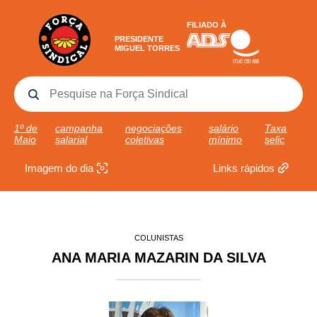
FILIADO À
PRESIDENTE
MIGUEL TORRES
1º de
campanha
negociações
salário
Taxa
Maio
salarial
coletivas
mínimo
selic
Imagem do dia
Links rápidos
COLUNISTAS
ANA MARIA MAZARIN DA SILVA