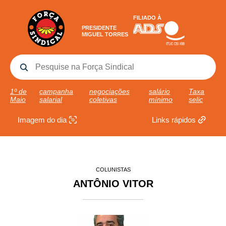
FILIADO À
PRESIDENTE
MIGUEL TORRES
1º de
campanha
negociações
salário
Taxa
Maio
salarial
coletivas
mínimo
selic
Imagem do dia
Links rápidos
COLUNISTAS
ANTÔNIO VITOR