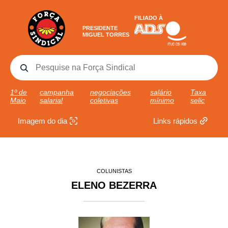
FILIADO À
PRESIDENTE
MIGUEL TORRES
1º de
campanha
negociações
salário
Taxa
Maio
salarial
coletivas
mínimo
selic
Imagem do dia
Links rápidos
COLUNISTAS
ELENO BEZERRA