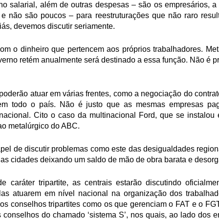
 salarial, além de outras despesas – são os empresários, a
e não são poucos – para reestruturações que não raro resu
iás, devemos discutir seriamente.
o com o dinheiro que pertencem aos próprios trabalhadores. M
overno retém anualmente será destinado a essa função. Não é pre
 poderão atuar em várias frentes, como a negociação do contrato
em todo o país. Não é justo que as mesmas empresas pag
io nacional. Cito o caso da multinacional Ford, que se instal
ao metalúrgico do ABC.
pel de discutir problemas como este das desigualdades region
rias cidades deixando um saldo de mão de obra barata e desor
 caráter tripartite, as centrais estarão discutindo oficialme
as atuarem em nível nacional na organização dos trabalhado
nos conselhos tripartites como os que gerenciam o FAT e o F
s conselhos do chamado ‘sistema S’, nos quais, ao lado dos e