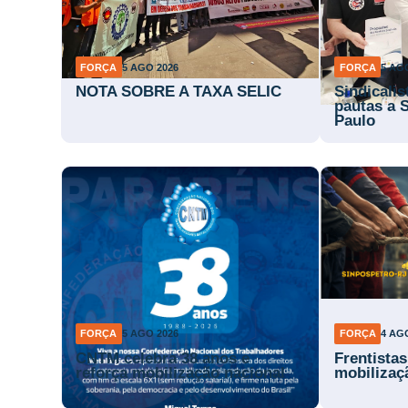
FORÇA
5 AGO 2026
FORÇA
5 AG
NOTA SOBRE A TAXA SELIC
Sindicali
pautas a 
Paulo
FORÇA
5 AGO 2026
FORÇA
4 AG
CNTM celebra 38 anos e
Frentista
reforça mobilização nacional
mobilizaç