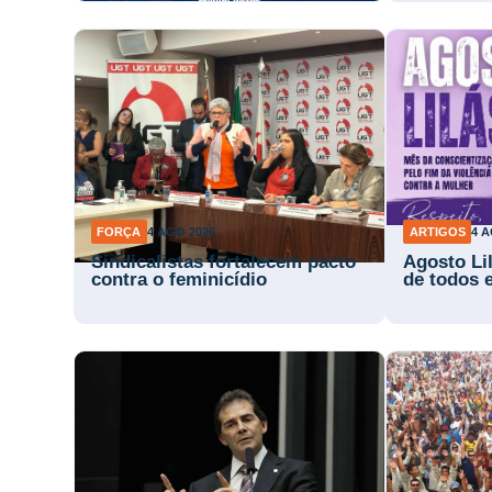
FORÇA
4 AGO 2026
ARTIGOS
4 A
Sindicalistas fortalecem pacto
Agosto Li
contra o feminicídio
de todos 