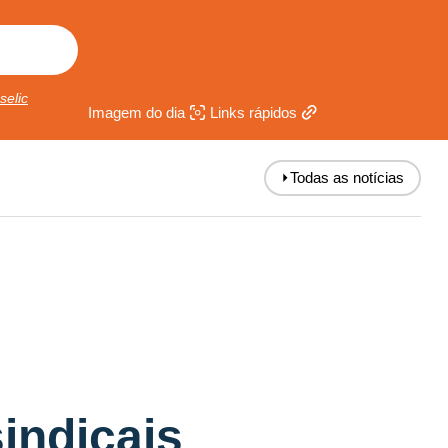
selic
Imagem do dia
Links rápidos
⏵
Todas as notícias
sindicais