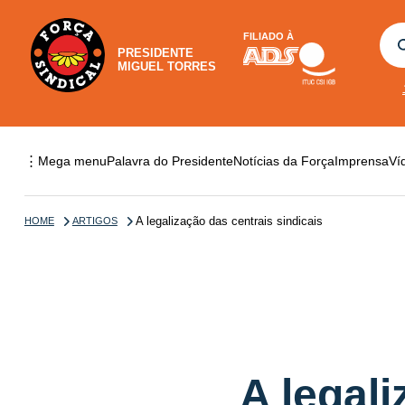
FILIADO À
PRESIDENTE
MIGUEL TORRES
⋮
Mega menu
Palavra do Presidente
Notícias da Força
Imprensa
Ví
A legalização das centrais sindicais
HOME
ARTIGOS
A legali