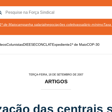
1º de Maio
campanha salarial
negociações coletivas
salário mínimo
Taxa 
deos
Colunistas
DIEESE
CONCLAT
Expediente
1º de Maio
COP-30
TERÇA-FEIRA, 18 DE SETEMBRO DE 2007
ARTIGOS
zação das centrais 