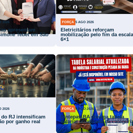
O 2026
FORÇA
5 AGO 2026
stas apresentam
Eletricitários reforçam
Simone Tebet em São
mobilização pelo fim da escal
6×1
O 2026
FORÇA
4 AGO 2026
s do RJ intensificam
Sintepav-BA divulga tabela
ão por ganho real
salarial atualizada da categori