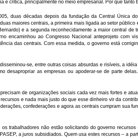
a e crítica, principalmente no meio empresarial. Por que tanto 
005, duas décadas depois da fundação da Central Única do
duas maiores centrais, a primeira mais ligada ao setor público 
ernardo) e a segunda reconhecidamente a maior central de tr
no encaminhou ao Congresso Nacional anteprojeto com vist
stência das centrais. Com essa medida, o governo está corrigi
, disseminou-se, entre outras coisas absurdas e risíveis, a idéi
mo desapropriar as empresas ou apoderar-se de parte delas
precisam de organizações sociais cada vez mais fortes e atuan
 recursos e nada mais justo do que esse dinheiro vir da contrib
 federações, confederações e agora as centrais cumpram sua fu
, os trabalhadores não estão solicitando do governo recurs
/PASEP, a juros subsidiados. Quem usa estes recursos – a pa