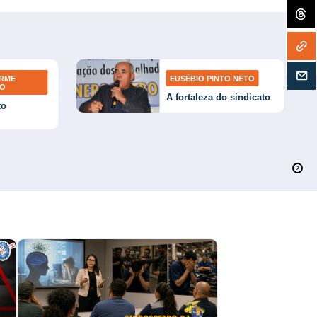
ERME
EUSÉBIO PINTO NETO
TO
A fortaleza do sindicato
to