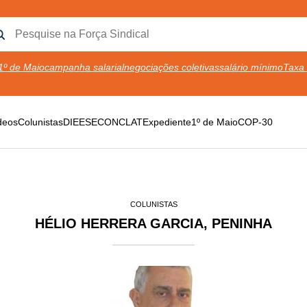
1º de Maio
campanha salarial
negociações coletivas
salário mínimo
Taxa 
deos
Colunistas
DIEESE
CONCLAT
Expediente
1º de Maio
COP-30
COLUNISTAS
HÉLIO HERRERA GARCIA, PENINHA