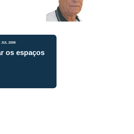
4 JUL 2008
r os espaços