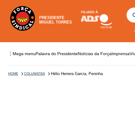
FILIADO À
PRESIDENTE
MIGUEL TORRES
⋮
Mega menu
Palavra do Presidente
Notícias da Força
Imprensa
Ví
Hélio Herrera Garcia, Peninha
HOME
COLUNISTAS