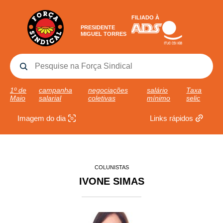
FILIADO À
PRESIDENTE
MIGUEL TORRES
1º de
campanha
negociações
salário
Taxa
Maio
salarial
coletivas
mínimo
selic
Imagem do dia
Links rápidos
COLUNISTAS
IVONE SIMAS