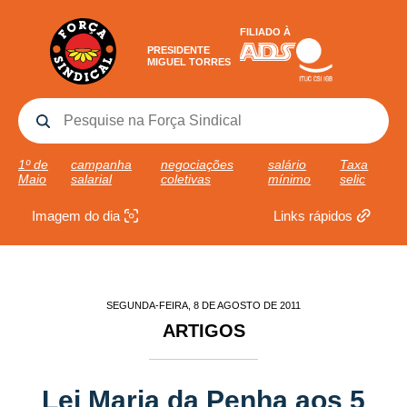
FILIADO À
PRESIDENTE
MIGUEL TORRES
1º de
campanha
negociações
salário
Taxa
Maio
salarial
coletivas
mínimo
selic
Imagem do dia
Links rápidos
SEGUNDA-FEIRA, 8 DE AGOSTO DE 2011
ARTIGOS
Lei Maria da Penha aos 5