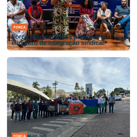
FORÇA
31 JUL 2026
Força Sindical Bahia promove
encontro de integração sindical
FORÇA
31 JUL 2026