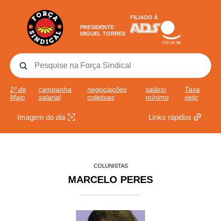
FILIADO À
PRESIDENTE
MIGUEL TORRES
1º de
campanha
negociações
salário
Taxa
Maio
salarial
coletivas
mínimo
selic
Imagem do dia
Links rápidos
COLUNISTAS
MARCELO PERES