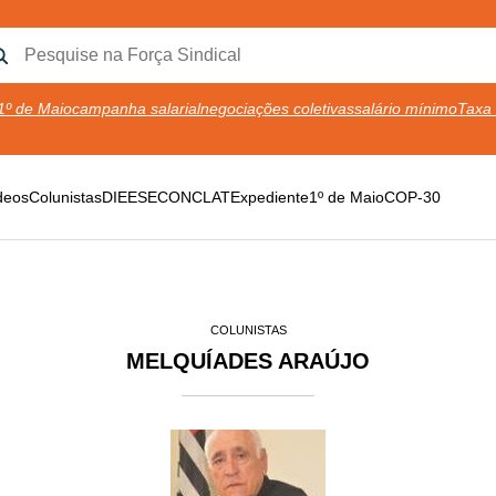
1º de Maio
campanha salarial
negociações coletivas
salário mínimo
Taxa 
deos
Colunistas
DIEESE
CONCLAT
Expediente
1º de Maio
COP-30
COLUNISTAS
MELQUÍADES ARAÚJO