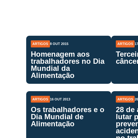
ARTIGOS
8 OUT 2015
ARTIGOS
1
Homenagem aos
Tercei
trabalhadores no Dia
câncer
Mundial da
Alimentação
ARTIGOS
16 OUT 2013
ARTIGOS
2
Os trabalhadores e o
28 de 
Dia Mundial de
lutar 
Alimentação
preve
aciden
no tra