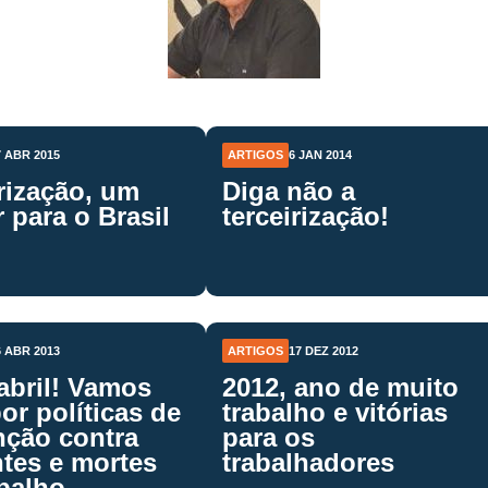
7 ABR 2015
ARTIGOS
6 JAN 2014
rização, um
Diga não a
 para o Brasil
terceirização!
6 ABR 2013
ARTIGOS
17 DEZ 2012
abril! Vamos
2012, ano de muito
por políticas de
trabalho e vitórias
nção contra
para os
tes e mortes
trabalhadores
balho