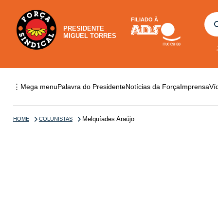
FILIADO À
PRESIDENTE
MIGUEL TORRES
⋮
Mega menu
Palavra do Presidente
Notícias da Força
Imprensa
Ví
Melquíades Araújo
HOME
COLUNISTAS