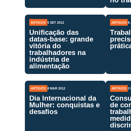
ARTIGOS
5 SET 2012
ARTIGOS
8
Unificação das
Trabal
datas-base: grande
precis
vitória do
prátic
trabalhadores na
indústria de
alimentação
ARTIGOS
8 MAR 2012
ARTIGOS
2
Dia Internacional da
Consu
Mulher: conquistas e
de con
desafios
trabal
medid
discri