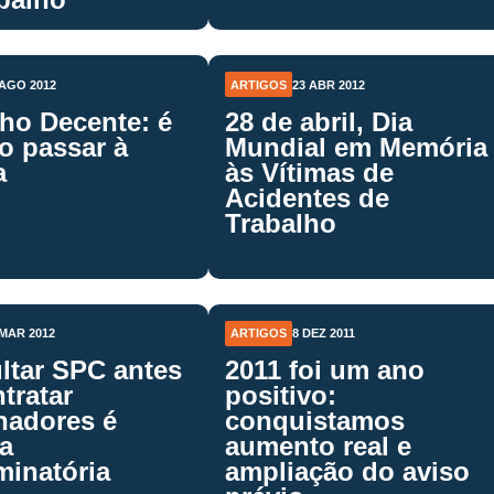
 AGO 2012
ARTIGOS
23 ABR 2012
ho Decente: é
28 de abril, Dia
o passar à
Mundial em Memória
a
às Vítimas de
Acidentes de
Trabalho
 MAR 2012
ARTIGOS
8 DEZ 2011
ltar SPC antes
2011 foi um ano
tratar
positivo:
hadores é
conquistamos
a
aumento real e
minatória
ampliação do aviso