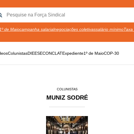
1º de Maio
campanha salarial
negociações coletivas
salário mínimo
Taxa 
deos
Colunistas
DIEESE
CONCLAT
Expediente
1º de Maio
COP-30
COLUNISTAS
MUNIZ SODRÉ