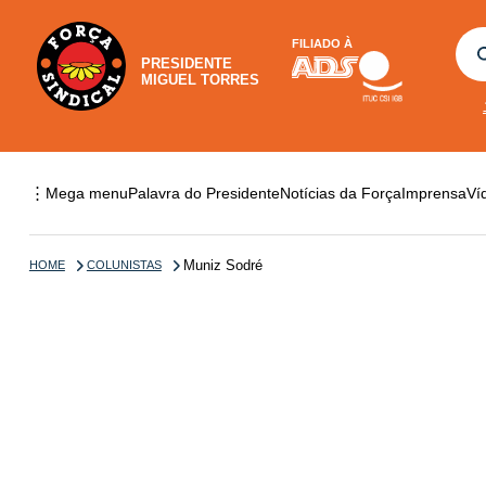
FILIADO À
PRESIDENTE
MIGUEL TORRES
⋮
Mega menu
Palavra do Presidente
Notícias da Força
Imprensa
Ví
Muniz Sodré
HOME
COLUNISTAS