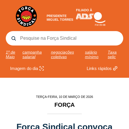
FILIADO À
PRESIDENTE
MIGUEL TORRES
1º de
campanha
negociações
salário
Taxa
Maio
salarial
coletivas
mínimo
selic
Imagem do dia
Links rápidos
TERÇA-FEIRA, 10 DE MARÇO DE 2026
FORÇA
Força Sindical convoca