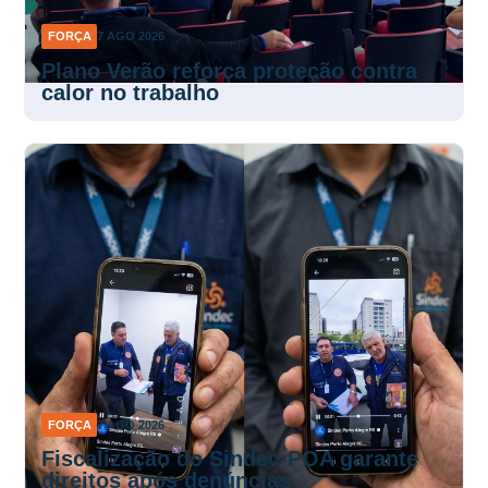
FORÇA
7 AGO 2026
Plano Verão reforça proteção contra
calor no trabalho
FORÇA
7 AGO 2026
Fiscalização do Sindec-POA garante
direitos após denúncias