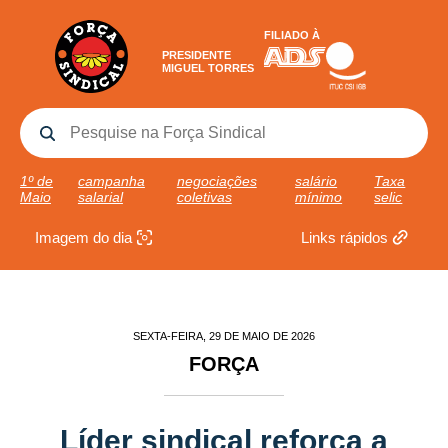
FILIADO À
PRESIDENTE
MIGUEL TORRES
1º de
campanha
negociações
salário
Taxa
Maio
salarial
coletivas
mínimo
selic
Imagem do dia
Links rápidos
SEXTA-FEIRA, 29 DE MAIO DE 2026
FORÇA
Líder sindical reforça a