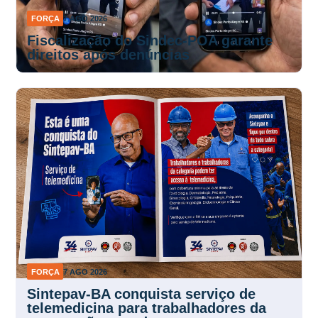
FORÇA
7 AGO 2026
Fiscalização do Sindec-POA garante
direitos após denúncias
FORÇA
7 AGO 2026
Sintepav-BA conquista serviço de
telemedicina para trabalhadores da