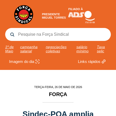
FILIADO À
PRESIDENTE
MIGUEL TORRES
1º de
campanha
negociações
salário
Taxa
Maio
salarial
coletivas
mínimo
selic
Imagem do dia
Links rápidos
TERÇA-FEIRA, 26 DE MAIO DE 2026
FORÇA
Sindec-POA amplia