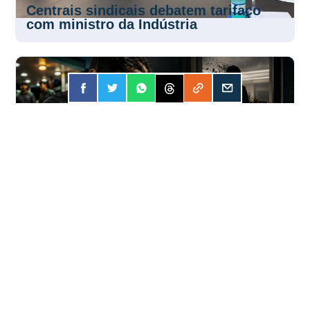
Centrais sindicais debatem tarifaço
com ministro da Indústria
FORÇA
31 JUL 2026
Apostar online? A conta pode ser mais
cara do que você imagina