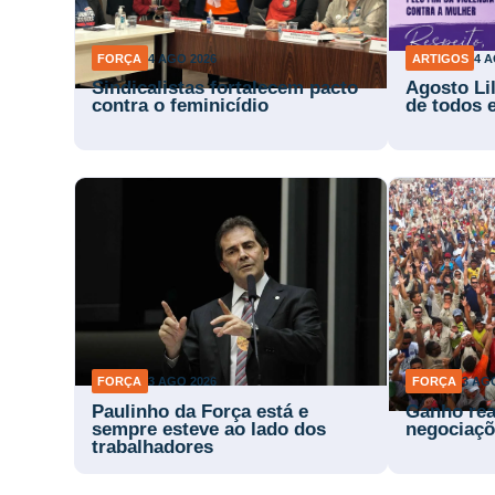
FORÇA
4 AGO 2026
ARTIGOS
4 A
Sindicalistas fortalecem pacto
Agosto Li
contra o feminicídio
de todos 
FORÇA
3 AGO 2026
FORÇA
3 AG
Paulinho da Força está e
Ganho rea
sempre esteve ao lado dos
negociaçõ
trabalhadores