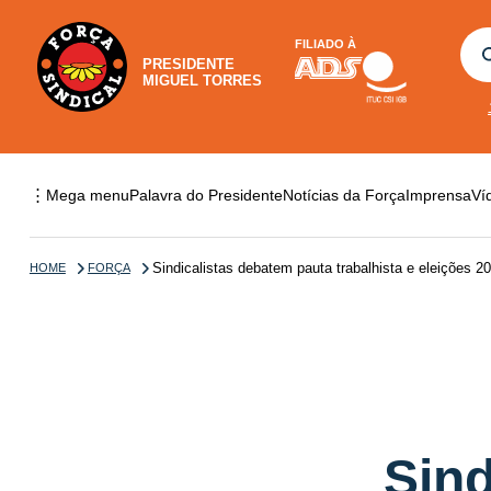
FILIADO À
PRESIDENTE
MIGUEL TORRES
⋮
Mega menu
Palavra do Presidente
Notícias da Força
Imprensa
Ví
Sindicalistas debatem pauta trabalhista e eleições 2
HOME
FORÇA
Sind