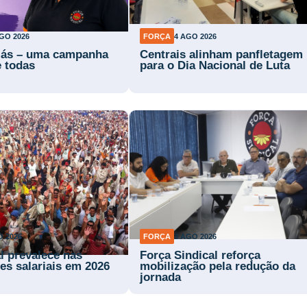
GO 2026
FORÇA
4 AGO 2026
lás – uma campanha
Centrais alinham panfletagem
e todas
para o Dia Nacional de Luta
O 2026
FORÇA
3 AGO 2026
l prevalece nas
Força Sindical reforça
es salariais em 2026
mobilização pela redução da
jornada