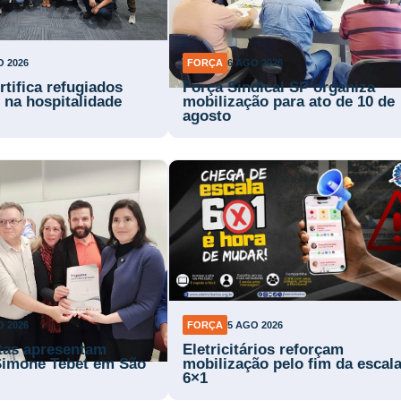
O 2026
FORÇA
6 AGO 2026
rtifica refugiados
Força Sindical SP organiza
 na hospitalidade
mobilização para ato de 10 de
agosto
O 2026
FORÇA
5 AGO 2026
stas apresentam
Eletricitários reforçam
Simone Tebet em São
mobilização pelo fim da escal
6×1