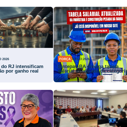
O 2026
FORÇA
4 AGO 2026
s do RJ intensificam
Sintepav-BA divulga tabela
ão por ganho real
salarial atualizada da categori