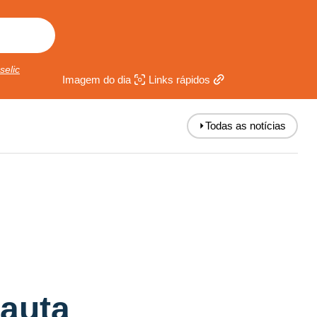
selic
Imagem do dia
Links rápidos
⏵
Todas as notícias
pauta