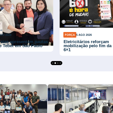
AGO 2026
FORÇA
5 AGO 2026
istas apresentam pautas
Eletricitários reforçam
e Tebet em São Paulo
mobilização pelo fim da 
6×1