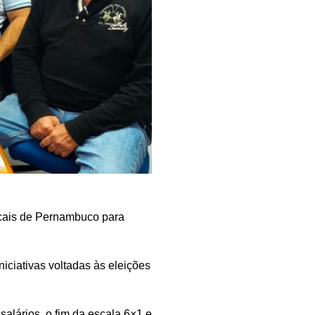
icais de Pernambuco para
niciativas voltadas às eleições
salários, o fim da escala 6×1 e