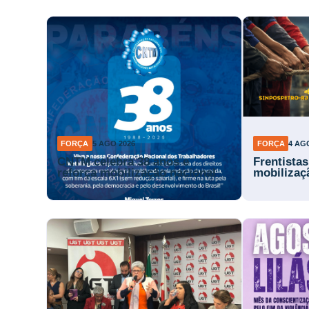
FORÇA
5 AGO 2026
FORÇA
4 AG
CNTM celebra 38 anos e
Frentista
reforça mobilização nacional
mobilizaç