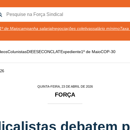
1º de Maio
campanha salarial
negociações coletivas
salário mínimo
Taxa 
deos
Colunistas
DIEESE
CONCLAT
Expediente
1º de Maio
COP-30
026
QUINTA-FEIRA, 23 DE ABRIL DE 2026
FORÇA
icalistas debatem 