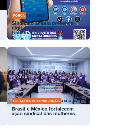
FORÇA
4 AGO 2026
Sindicato amplia presença
digital e aproxima
trabalhadores
RELAÇÕES INTERNACIONAIS
3 AGO 2026
Brasil e México fortalecem
ação sindical das mulheres