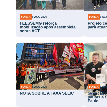
FORÇA
6 AGO 2026
FORÇA
6 AG
FEESSEMG reforça
Projeto ce
mobilização após assembleia
para atuar
sobre ACT
FORÇA
5 AGO 2026
FORÇA
5 AG
NOTA SOBRE A TAXA SELIC
Sindicali
pautas a 
Paulo