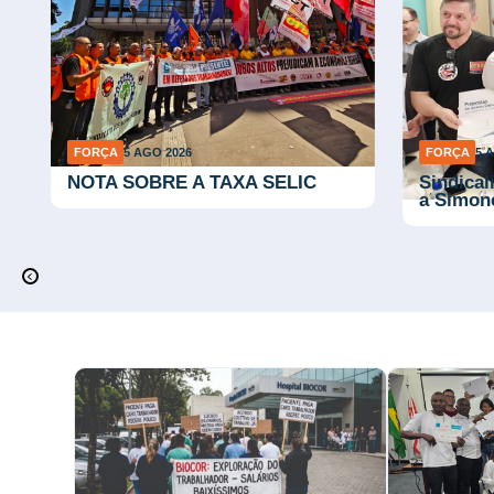
FORÇA
5 AGO 2026
FORÇA
5 
l
NOTA SOBRE A TAXA SELIC
Sindical
a Simon