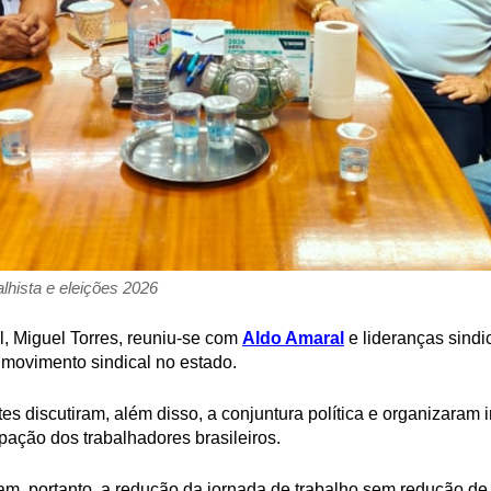
lhista e eleições 2026
l, Miguel Torres, reuniu-se com
Aldo Amaral
e lideranças sind
 movimento sindical no estado.
tes discutiram, além disso, a conjuntura política e organizaram i
ipação dos trabalhadores brasileiros.
am, portanto, a redução da jornada de trabalho sem redução de 