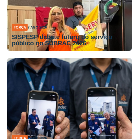
FORÇA
7 AGO 2026
SISPESP debate futuro do serviço
público no SUBRAC 2026
FORÇA
7 AGO 2026