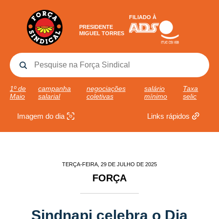
FILIADO À
PRESIDENTE
MIGUEL TORRES
1º de
campanha
negociações
salário
Taxa
Maio
salarial
coletivas
mínimo
selic
Imagem do dia
Links rápidos
TERÇA-FEIRA, 29 DE JULHO DE 2025
FORÇA
Sindnapi celebra o Dia