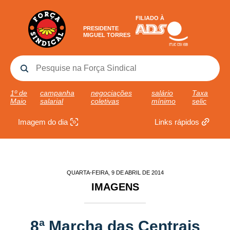
FILIADO À
PRESIDENTE
MIGUEL TORRES
1º de
campanha
negociações
salário
Taxa
Maio
salarial
coletivas
mínimo
selic
Imagem do dia
Links rápidos
QUARTA-FEIRA, 9 DE ABRIL DE 2014
IMAGENS
8ª Marcha das Centrais