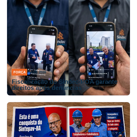
FORÇA
7 AGO 2026
Fiscalização do Sindec-POA garante
direitos após denúncias