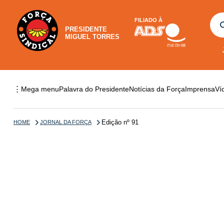
FILIADO À
PRESIDENTE
MIGUEL TORRES
⋮
Mega menu
Palavra do Presidente
Notícias da Força
Imprensa
Ví
Edição nº 91
HOME
JORNAL DA FORÇA