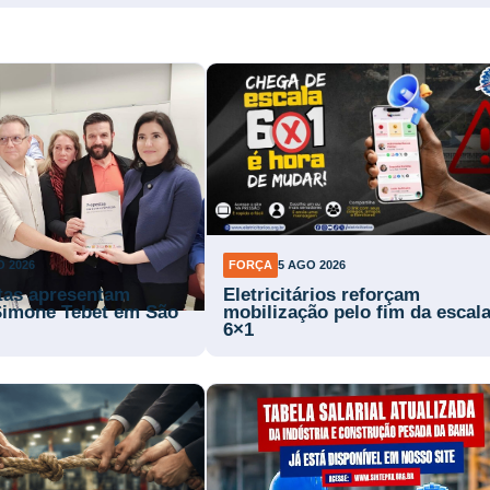
O 2026
FORÇA
5 AGO 2026
stas apresentam
Eletricitários reforçam
Simone Tebet em São
mobilização pelo fim da escal
6×1