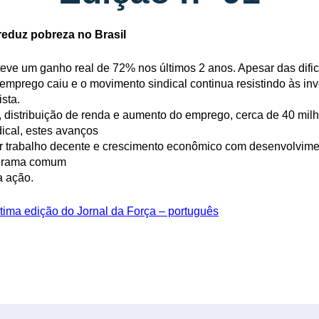
reduz pobreza no Brasil
bteve um ganho real de 72% nos últimos 2 anos. Apesar das difi
mprego caiu e o movimento sindical continua resistindo às inv
ista.
istribuição de renda e aumento do emprego, cerca de 40 milhõ
dical, estes avanços
r trabalho decente e crescimento econômico com desenvolvimen
ograma comum
a ação.
ltima edição do Jornal da Força – português