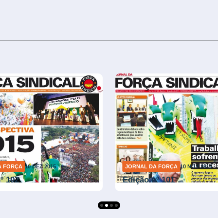
A FORÇA
10 DEZ 2015
JORNAL DA FORÇA
10 NOV 2015
º 102
Edição nº 101