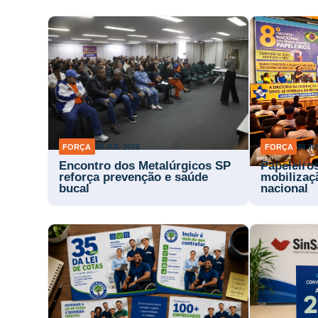
FORÇA
30 JUL 2026
FORÇA
30 JU
Encontro dos Metalúrgicos SP
Papeleiro
reforça prevenção e saúde
mobilizaç
bucal
nacional