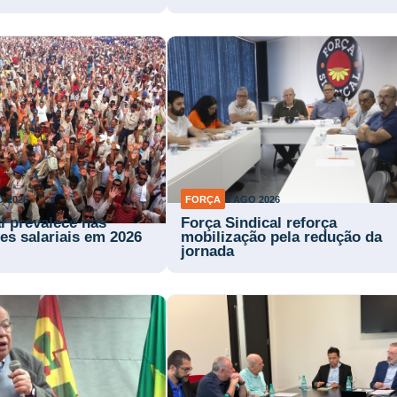
O 2026
FORÇA
3 AGO 2026
l prevalece nas
Força Sindical reforça
es salariais em 2026
mobilização pela redução da
jornada