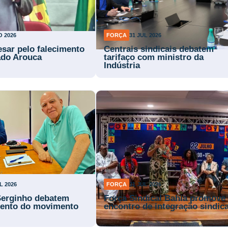
O 2026
FORÇA
31 JUL 2026
esar pelo falecimento
Centrais sindicais debatem
ado Arouca
tarifaço com ministro da
Indústria
L 2026
FORÇA
31 JUL 2026
Serginho debatem
Força Sindical Bahia promove
mento do movimento
encontro de integração sindica