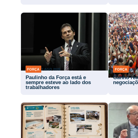
FORÇA
3 AGO 2026
FORÇA
3 AG
Paulinho da Força está e
Ganho rea
sempre esteve ao lado dos
negociaçõ
trabalhadores