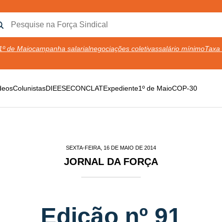
1º de Maio
campanha salarial
negociações coletivas
salário mínimo
Taxa 
deos
Colunistas
DIEESE
CONCLAT
Expediente
1º de Maio
COP-30
SEXTA-FEIRA, 16 DE MAIO DE 2014
JORNAL DA FORÇA
Edição nº 91