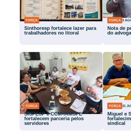
FORÇA
3 AGO 2026
FORÇA
3 AG
Sinthoresp fortalece lazer para
Nota de p
trabalhadores no litoral
do advog
FORÇA
31 JUL 2026
FORÇA
31 JU
SISPESP e CCM-IAMSPE
Miguel e 
fortalecem parceria pelos
fortaleci
servidores
sindical