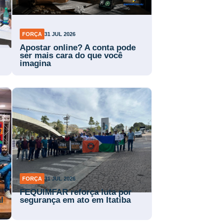
FORÇA
31 JUL 2026
Apostar online? A conta pode
ser mais cara do que você
imagina
FORÇA
31 JUL 2026
FEQUIMFAR reforça luta por
l
segurança em ato em Itatiba