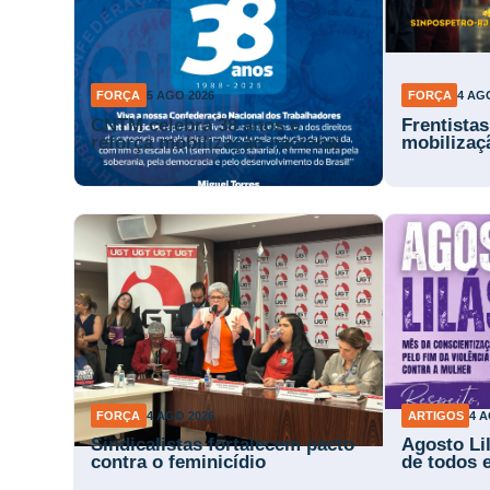
FORÇA
5 AGO 2026
FORÇA
4 AG
CNTM celebra 38 anos e
Frentista
reforça mobilização nacional
mobilizaç
FORÇA
4 AGO 2026
ARTIGOS
4 A
Sindicalistas fortalecem pacto
Agosto Li
contra o feminicídio
de todos 