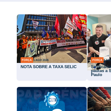
FORÇA
5 AGO 2026
FORÇA
5 AG
NOTA SOBRE A TAXA SELIC
Sindicali
pautas a 
Paulo