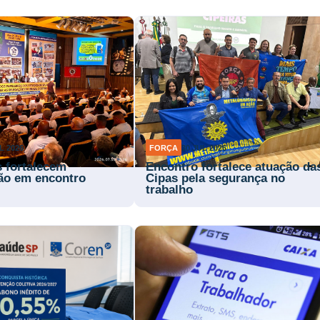
L 2026
FORÇA
30 JUL 2026
s fortalecem
Encontro fortalece atuação da
ão em encontro
Cipas pela segurança no
trabalho