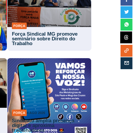
FORÇA
4 AGO 2026
Força Sindical MG promove
a
seminário sobre Direito do
Trabalho
FORÇA
4 AGO 2026
Sindicato amplia presença
digital e aproxima
trabalhadores