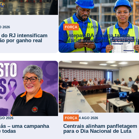
O 2026
FORÇA
4 AGO 2026
s do RJ intensificam
Sintepav-BA divulga tabela
ão por ganho real
salarial atualizada da categori
GO 2026
FORÇA
4 AGO 2026
lás – uma campanha
Centrais alinham panfletagem
e todas
para o Dia Nacional de Luta