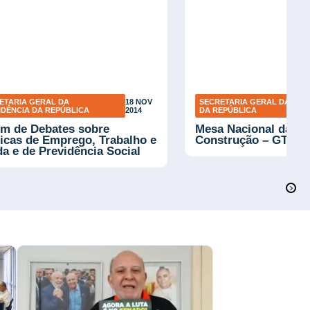
ETARIA GERAL DA
18 NOV
SECRETARIA GERAL DA PRE
IDÊNCIA DA REPÚBLICA
2014
DA REPÚBLICA
m de Debates sobre
Mesa Nacional da Ind
ticas de Emprego, Trabalho e
Construção – GT CB
a e de Previdência Social