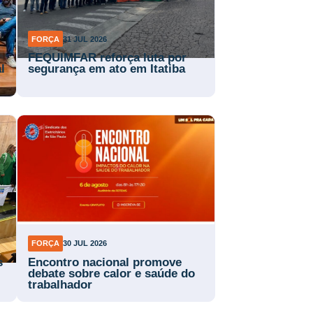
FORÇA
31 JUL 2026
FEQUIMFAR reforça luta por
l
segurança em ato em Itatiba
FORÇA
30 JUL 2026
s
Encontro nacional promove
debate sobre calor e saúde do
trabalhador