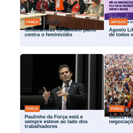
FORÇA
4 AGO 2026
ARTIGOS
4 A
Sindicalistas fortalecem pacto
Agosto Li
contra o feminicídio
de todos 
FORÇA
3 AGO 2026
FORÇA
3 AG
Paulinho da Força está e
Ganho rea
sempre esteve ao lado dos
negociaçõ
trabalhadores