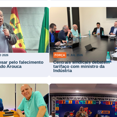
O 2026
FORÇA
31 JUL 2026
esar pelo falecimento
Centrais sindicais debatem
ado Arouca
tarifaço com ministro da
Indústria