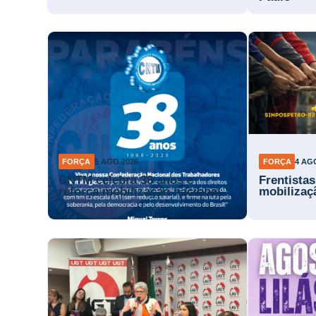
FORÇA
5 AGO 2026
FORÇA
4 AG
CNTM celebra 38 anos e
Frentista
reforça mobilização nacional
mobilizaç