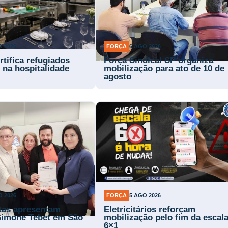
O 2026
FORÇA
6 AGO 2026
rtifica refugiados
Força Sindical SP organiza
 na hospitalidade
mobilização para ato de 10 de
agosto
O 2026
FORÇA
5 AGO 2026
stas apresentam
Eletricitários reforçam
Simone Tebet em São
mobilização pelo fim da escal
6×1