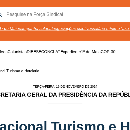
1º de Maio
campanha salarial
negociações coletivas
salário mínimo
Taxa 
deos
Colunistas
DIEESE
CONCLAT
Expediente
1º de Maio
COP-30
al Turismo e Hotelaria
TERÇA-FEIRA, 18 DE NOVEMBRO DE 2014
RETARIA GERAL DA PRESIDÊNCIA DA REPÚB
cional Turismo e H