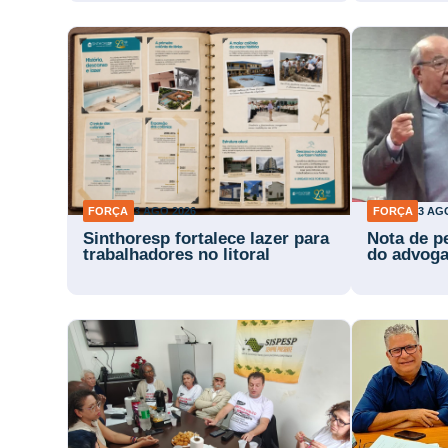
FORÇA
3 AGO 2026
FORÇA
3 AG
Sinthoresp fortalece lazer para
Nota de p
trabalhadores no litoral
do advog