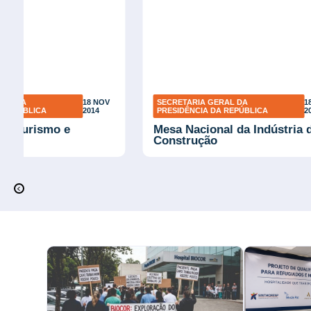
RAL DA
18 NOV
SECRETARIA GERAL DA
1
A REPÚBLICA
2014
PRESIDÊNCIA DA REPÚBLICA
2
al Turismo e
Mesa Nacional da Indústria 
Construção