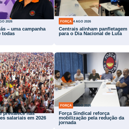
GO 2026
FORÇA
4 AGO 2026
lás – uma campanha
Centrais alinham panfletagem
e todas
para o Dia Nacional de Luta
O 2026
FORÇA
3 AGO 2026
l prevalece nas
Força Sindical reforça
es salariais em 2026
mobilização pela redução da
jornada