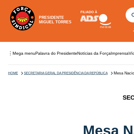
FILIADO À
PRESIDENTE
MIGUEL TORRES
⋮
Mega menu
Palavra do Presidente
Notícias da Força
Imprensa
Ví
Mesa Nacion
HOME
SECRETARIA GERAL DA PRESIDÊNCIA DA REPÚBLICA
SEC
Mesa Na