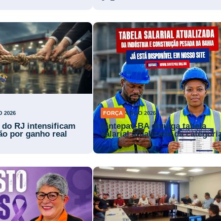
O 2026
FORÇA
4 AGO 2026
s do RJ intensificam
Sintepav-BA divulga tabela
ão por ganho real
salarial atualizada da categori