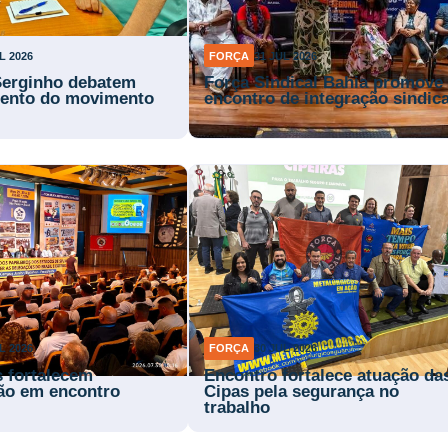
L 2026
FORÇA
31 JUL 2026
Serginho debatem
Força Sindical Bahia promove
mento do movimento
encontro de integração sindica
L 2026
FORÇA
30 JUL 2026
s fortalecem
Encontro fortalece atuação da
ão em encontro
Cipas pela segurança no
trabalho