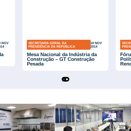
8 NOV
SECRETARIA GERAL DA
18 NOV
SECR
014
PRESIDÊNCIA DA REPÚBLICA
2014
PRES
da
Mesa Nacional da Indústria da
Fóru
Construção – GT Construção
Polí
Pesada
Rend