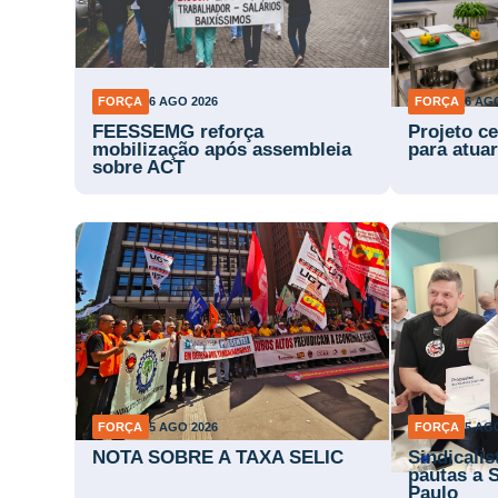
FORÇA
6 AGO 2026
FORÇA
6 AG
FEESSEMG reforça
Projeto ce
mobilização após assembleia
para atuar
sobre ACT
FORÇA
5 AGO 2026
FORÇA
5 AG
NOTA SOBRE A TAXA SELIC
Sindicali
pautas a 
Paulo