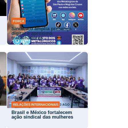
FORÇA
4 AGO 2026
Sindicato amplia presença
digital e aproxima
trabalhadores
RELAÇÕES INTERNACIONAIS
3 AGO 2026
Brasil e México fortalecem
ação sindical das mulheres