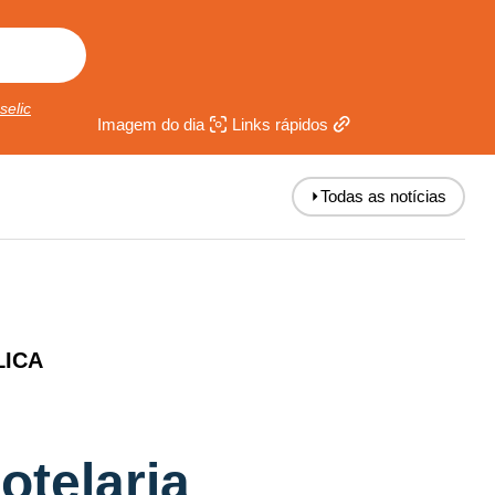
selic
Imagem do dia
Links rápidos
⏵
Todas as notícias
LICA
otelaria