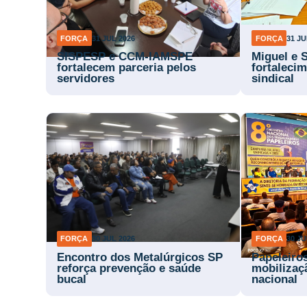
FORÇA
31 JUL 2026
FORÇA
31 JU
SISPESP e CCM-IAMSPE
Miguel e 
fortalecem parceria pelos
fortaleci
servidores
sindical
FORÇA
30 JUL 2026
FORÇA
30 JU
Encontro dos Metalúrgicos SP
Papeleiro
reforça prevenção e saúde
mobilizaç
bucal
nacional