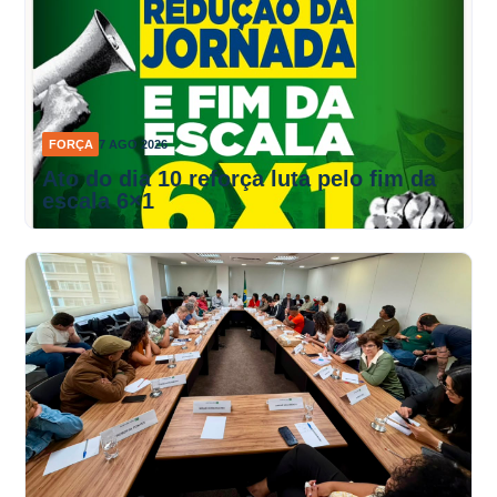
FORÇA
7 AGO 2026
Ato do dia 10 reforça luta pelo fim da
escala 6×1