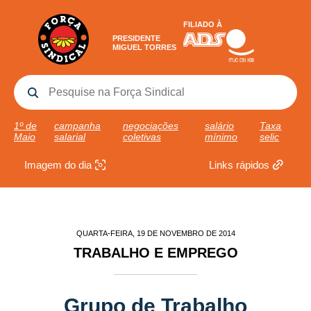
FILIADO À
PRESIDENTE
MIGUEL TORRES
1º de
campanha
negociações
salário
Taxa
Maio
salarial
coletivas
mínimo
selic
Imagem do dia
Links rápidos
QUARTA-FEIRA, 19 DE NOVEMBRO DE 2014
TRABALHO E EMPREGO
Grupo de Trabalho