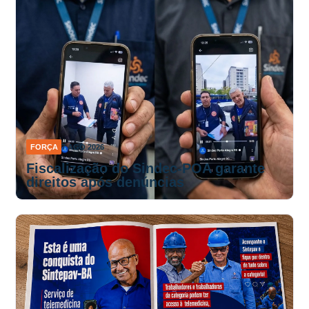
FORÇA
7 AGO 2026
Fiscalização do Sindec-POA garante
direitos após denúncias