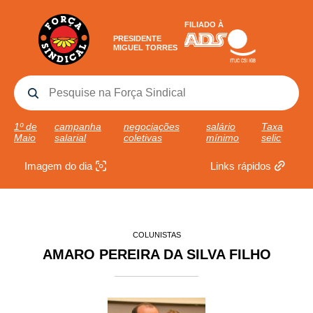
FILIADO À
PRESIDENTE
MIGUEL TORRES
1º de
campanha
negociações
salário
Taxa
Maio
salarial
coletivas
mínimo
selic
Imagem do dia
Links rápidos
COLUNISTAS
AMARO PEREIRA DA SILVA FILHO