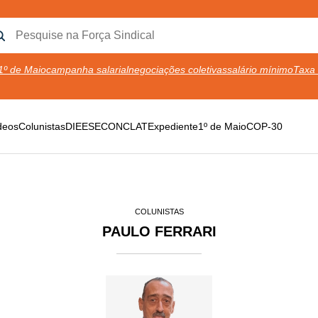
1º de Maio
campanha salarial
negociações coletivas
salário mínimo
Taxa 
deos
Colunistas
DIEESE
CONCLAT
Expediente
1º de Maio
COP-30
COLUNISTAS
PAULO FERRARI