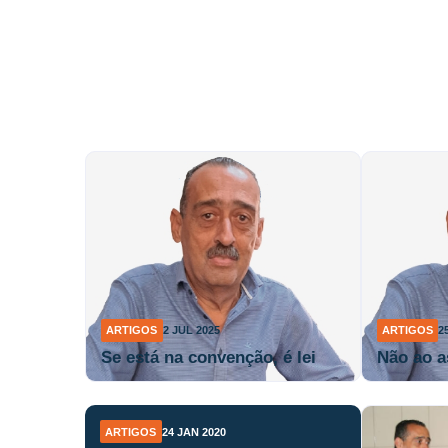
ARTIGOS
2 JUL 2025
ARTIGOS
2
Se está na convenção, é lei
Não ao a
ARTIGOS
24 JAN 2020