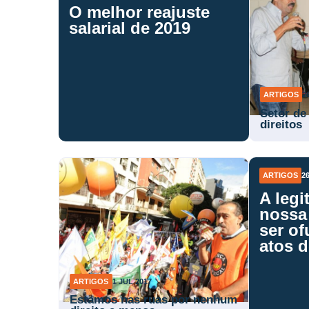
O melhor reajuste
salarial de 2019
ARTIGOS
2
Setor de
direitos
ARTIGOS
2
A legi
nossa
ser o
atos 
ARTIGOS
1 JUL 2017
Estamos nas ruas por nenhum