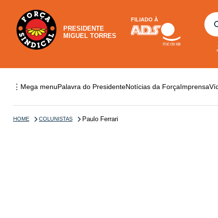
FILIADO À
PRESIDENTE
MIGUEL TORRES
⋮
Mega menu
Palavra do Presidente
Notícias da Força
Imprensa
Ví
Paulo Ferrari
HOME
COLUNISTAS