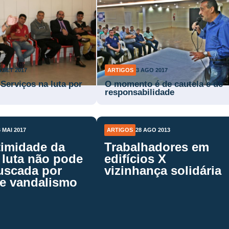
6 SET 2017
ARTIGOS
3 AGO 2017
 Serviços na luta por
O momento é de cautela e de
responsabilidade
6 MAI 2017
ARTIGOS
28 AGO 2013
timidade da
Trabalhadores em
 luta não pode
edifícios X
fuscada por
vizinhança solidária
de vandalismo