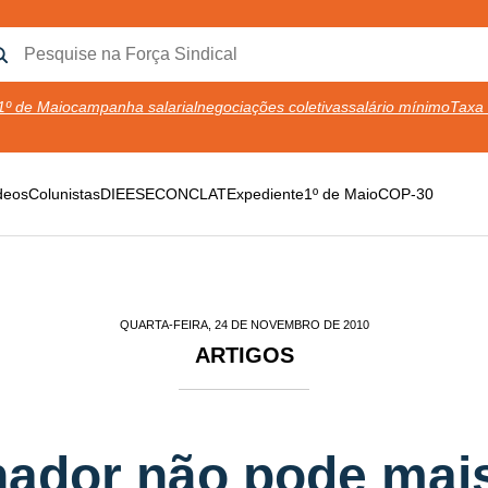
1º de Maio
campanha salarial
negociações coletivas
salário mínimo
Taxa 
deos
Colunistas
DIEESE
CONCLAT
Expediente
1º de Maio
COP-30
QUARTA-FEIRA, 24 DE NOVEMBRO DE 2010
ARTIGOS
hador não pode mais