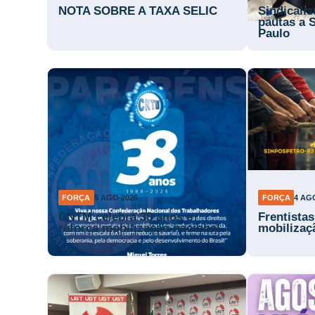
NOTA SOBRE A TAXA SELIC
Sindicali
pautas a 
Paulo
FORÇA
5 AGO 2026
FORÇA
4 AG
CNTM celebra 38 anos e
Frentista
reforça mobilização nacional
mobilizaç