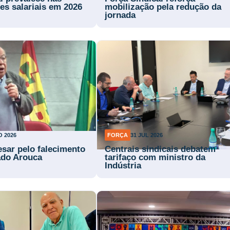
es salariais em 2026
mobilização pela redução da
jornada
O 2026
FORÇA
31 JUL 2026
esar pelo falecimento
Centrais sindicais debatem
ado Arouca
tarifaço com ministro da
Indústria