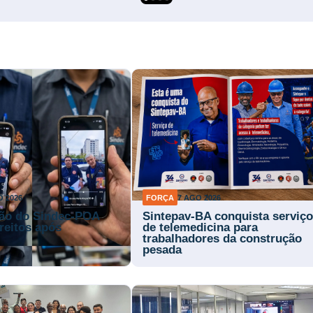
O 2026
FORÇA
7 AGO 2026
ção do Sindec-POA
Sintepav-BA conquista serviço
reitos após
de telemedicina para
s
trabalhadores da construção
pesada