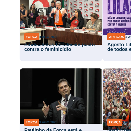
FORÇA
4 AGO 2026
ARTIGOS
4 A
Sindicalistas fortalecem pacto
Agosto Li
contra o feminicídio
de todos 
FORÇA
3 AGO 2026
FORÇA
3 AG
Paulinho da Força está e
Ganho rea