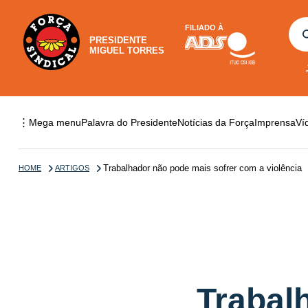
FILIADO À
PRESIDENTE
MIGUEL TORRES
⋮
Mega menu
Palavra do Presidente
Notícias da Força
Imprensa
Ví
Trabalhador não pode mais sofrer com a violência
HOME
ARTIGOS
Trabal