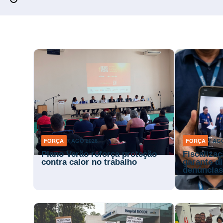
FORÇA
7 AGO 2026
FORÇA
7 AG
Plano Verão reforça proteção
Fiscaliza
contra calor no trabalho
garante di
denúncia