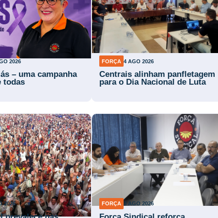
GO 2026
FORÇA
4 AGO 2026
lás – uma campanha
Centrais alinham panfletagem
e todas
para o Dia Nacional de Luta
O 2026
FORÇA
3 AGO 2026
l prevalece nas
Força Sindical reforça