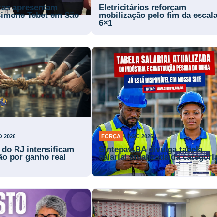
stas apresentam
Eletricitários reforçam
Simone Tebet em São
mobilização pelo fim da escal
6×1
O 2026
FORÇA
4 AGO 2026
s do RJ intensificam
Sintepav-BA divulga tabela
ão por ganho real
salarial atualizada da categori