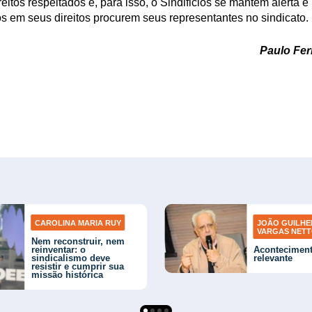
reitos respeitados e, para isso, o Sindificios se mantém alerta
s em seus direitos procurem seus representantes no sindicato.
Paulo Ferr
CAROLINA MARIA RUY
JOÃO GUILH
VARGAS NET
Nem reconstruir, nem
reinventar: o
Acontecimen
sindicalismo deve
relevante
resistir e cumprir sua
missão histórica