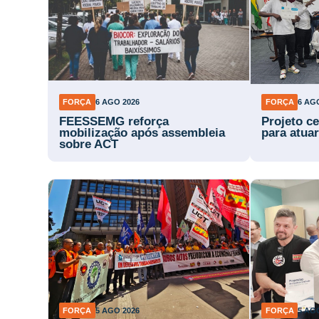
FORÇA
6 AGO 2026
FORÇA
6 AG
FEESSEMG reforça
Projeto ce
mobilização após assembleia
para atuar
sobre ACT
FORÇA
5 AGO 2026
FORÇA
5 AG