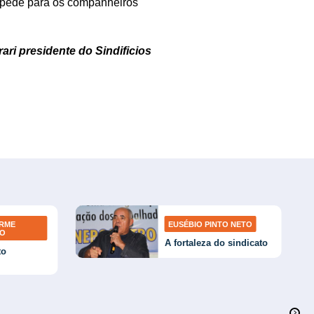
 e pede para os companheiros
ari presidente do Sindificios
ERME
EUSÉBIO PINTO NETO
TO
A fortaleza do sindicato
to