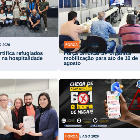
O 2026
FORÇA
6 AGO 2026
rtifica refugiados
Força Sindical SP organiza
 na hospitalidade
mobilização para ato de 10 de
agosto
O 2026
FORÇA
5 AGO 2026