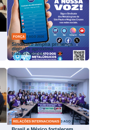
FORÇA
4 AGO 2026
Sindicato amplia presença
digital e aproxima
trabalhadores
RELAÇÕES INTERNACIONAIS
3 AGO 2026
Brasil e México fortalecem