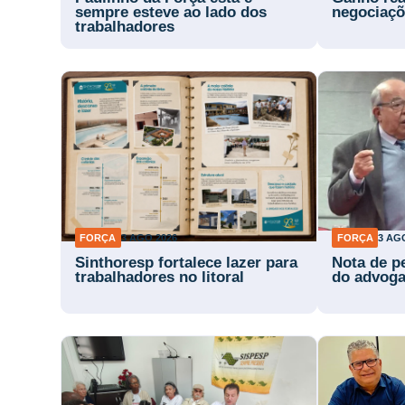
sempre esteve ao lado dos
negociaçõ
trabalhadores
FORÇA
3 AGO 2026
FORÇA
3 AG
Sinthoresp fortalece lazer para
Nota de p
trabalhadores no litoral
do advog