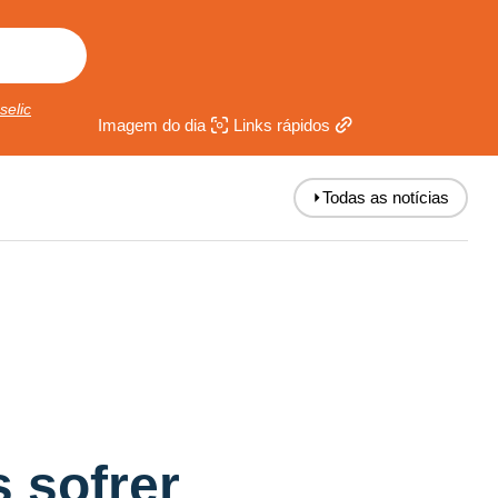
selic
Imagem do dia
Links rápidos
⏵
Todas as notícias
 sofrer