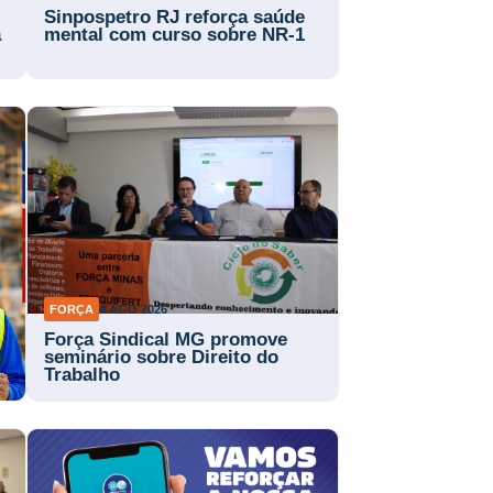
Sinpospetro RJ reforça saúde
a
mental com curso sobre NR-1
FORÇA
4 AGO 2026
Força Sindical MG promove
a
seminário sobre Direito do
Trabalho