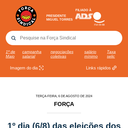
FILIADO À
PRESIDENTE
MIGUEL TORRES
1º de
campanha
negociações
salário
Taxa
Maio
salarial
coletivas
mínimo
selic
Imagem do dia
Links rápidos
TERÇA-FEIRA, 6 DE AGOSTO DE 2024
FORÇA
1º dia (6/8) das eleições dos