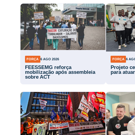
FORÇA
6 AGO 2026
FORÇA
6 AG
FEESSEMG reforça
Projeto ce
mobilização após assembleia
para atuar
sobre ACT