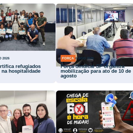
O 2026
FORÇA
6 AGO 2026
rtifica refugiados
Força Sindical SP organiza
 na hospitalidade
mobilização para ato de 10 de
agosto