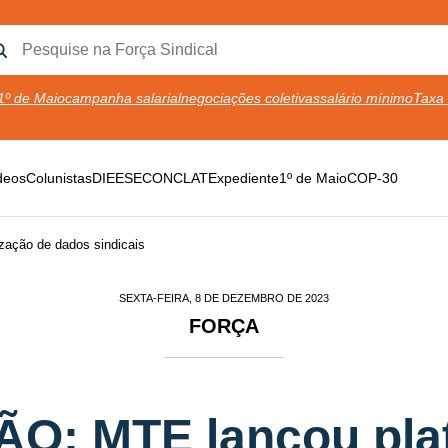
1º de Maio
campanha salarial
negociações coletivas
salário mínimo
Taxa 
deos
Colunistas
DIEESE
CONCLAT
Expediente
1º de Maio
COP-30
zação de dados sindicais
SEXTA-FEIRA, 8 DE DEZEMBRO DE 2023
FORÇA
O: MTE lançou pla