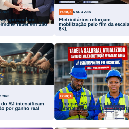
O 2026
FORÇA
5 AGO 2026
stas apresentam
Eletricitários reforçam
Simone Tebet em São
mobilização pelo fim da escal
6×1
O 2026
FORÇA
4 AGO 2026
s do RJ intensificam
Sintepav-BA divulga tabela
ão por ganho real
salarial atualizada da categori