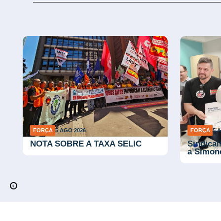
FORÇA
5 AGO 2026
FORÇA
5 
l
NOTA SOBRE A TAXA SELIC
Sindical
a Simon