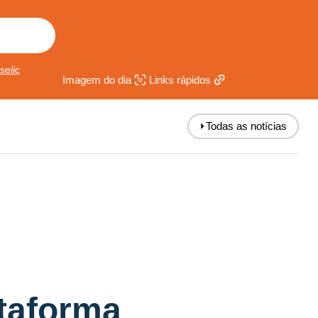
selic
Imagem do dia
Links rápidos
⏵
Todas as notícias
taforma