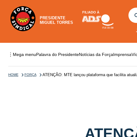
FILIADO À
PRESIDENTE
MIGUEL TORRES
⋮
Mega menu
Palavra do Presidente
Notícias da Força
Imprensa
Ví
ATENÇÃO: MTE lançou plataforma que facilita atuali
HOME
FORÇA
ATENÇÃ