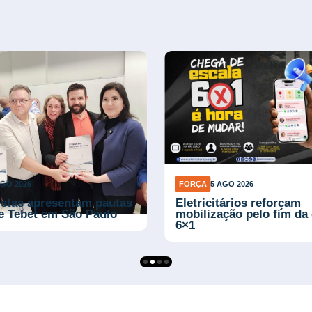
AGO 2026
FORÇA
5 AGO 2026
istas apresentam pautas
Eletricitários reforçam
e Tebet em São Paulo
mobilização pelo fim da 
6×1