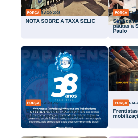
FORÇA
5 AGO 2026
FORÇA
5 AG
NOTA SOBRE A TAXA SELIC
Sindicali
pautas a 
Paulo
FORÇA
5 AGO 2026
FORÇA
4 AG
CNTM celebra 38 anos e
Frentista
reforça mobilização nacional
mobilizaç