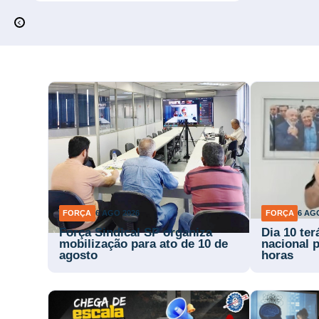
FORÇA
6 AGO 2026
FORÇA
6 AG
Força Sindical SP organiza
Dia 10 te
mobilização para ato de 10 de
nacional p
agosto
horas