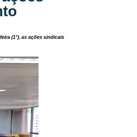
nto
ira (1°), as ações sindicais