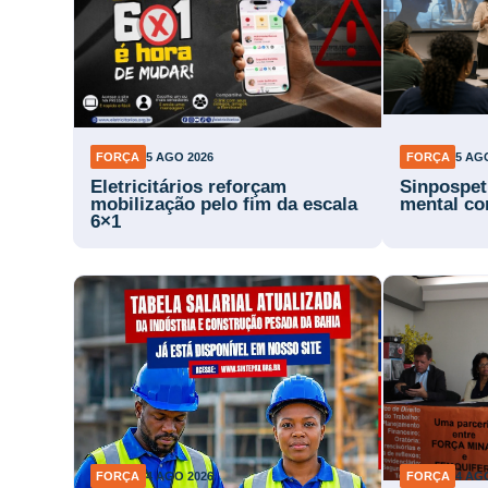
FORÇA
5 AGO 2026
FORÇA
5 AG
Eletricitários reforçam
Sinpospet
mobilização pelo fim da escala
mental co
6×1
FORÇA
4 AGO 2026
FORÇA
4 AG