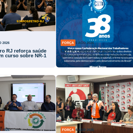
O 2026
FORÇA
5 AGO 2026
ro RJ reforça saúde
CNTM celebra 38 anos e
m curso sobre NR-1
reforça mobilização nacional
O 2026
FORÇA
4 AGO 2026