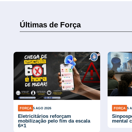
Últimas de Força
FORÇA
5 AGO 2026
FORÇA
5 
s
Eletricitários reforçam
Sinposp
mobilização pelo fim da escala
mental 
6×1