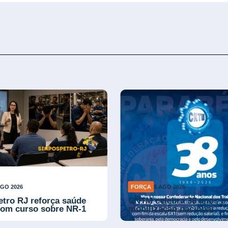
AGO 2026
FORÇA
5 AGO 2026
etro RJ reforça saúde
CNTM celebra 38 anos e 
com curso sobre NR-1
mobilização nacional