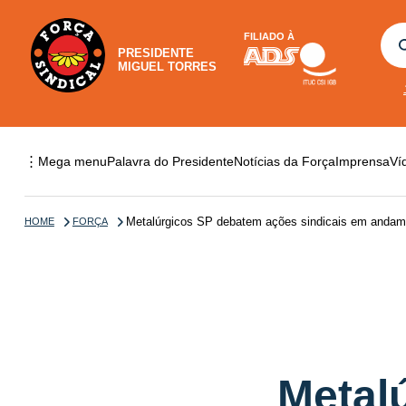
FILIADO À
PRESIDENTE
MIGUEL TORRES
⋮
Mega menu
Palavra do Presidente
Notícias da Força
Imprensa
Ví
Metalúrgicos SP debatem ações sindicais em andam
HOME
FORÇA
Metal