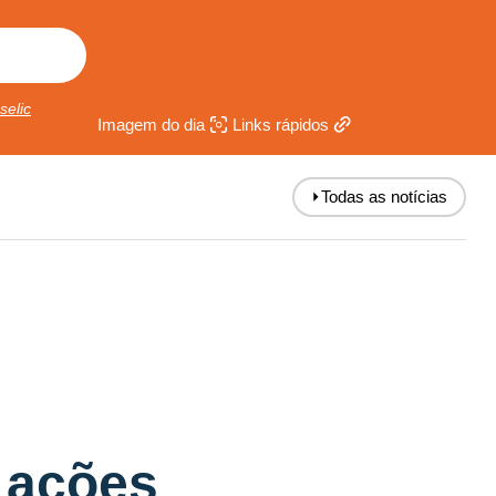
selic
Imagem do dia
Links rápidos
⏵
Todas as notícias
 ações