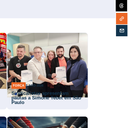
FORÇA
5 AGO 2026
Sindicalistas apresentam
pautas a Simone Tebet em São
Paulo