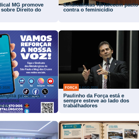
dical MG promove
Sindicalistas fortalecem pacto
 sobre Direito do
contra o feminicídio
O 2026
FORÇA
3 AGO 2026
 amplia presença
Paulinho da Força está e
aproxima
sempre esteve ao lado dos
ores
trabalhadores