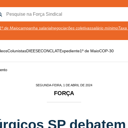
1º de Maio
campanha salarial
negociações coletivas
salário mínimo
Taxa 
deos
Colunistas
DIEESE
CONCLAT
Expediente
1º de Maio
COP-30
ento
SEGUNDA-FEIRA, 1 DE ABRIL DE 2024
FORÇA
úrgicos SP debatem