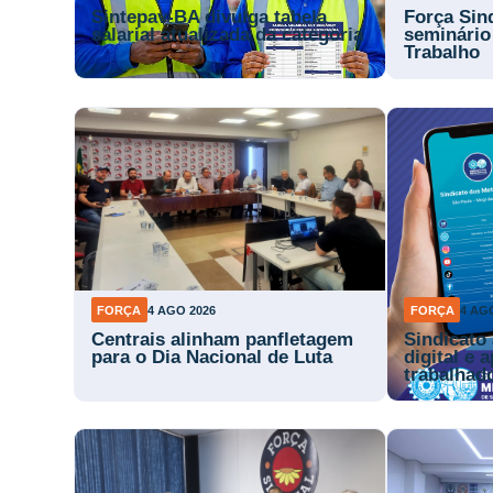
Sintepav-BA divulga tabela
Força Sin
salarial atualizada da categoria
seminário
Trabalho
FORÇA
4 AGO 2026
FORÇA
4 AG
Centrais alinham panfletagem
Sindicato
para o Dia Nacional de Luta
digital e 
trabalhad